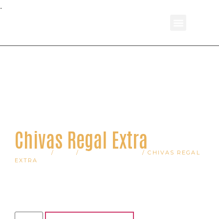
.
*Slika je informativnog karaktera
Chivas Regal Extra
POČETNA
/
PIĆE
/
VISKI I BURBON
/ CHIVAS REGAL
EXTRA
Cena:
550,00
рсд