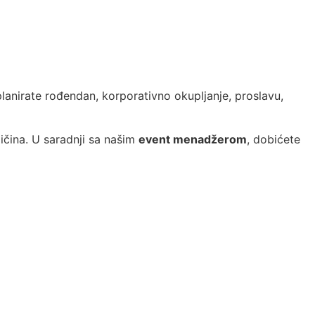
 planirate rođendan, korporativno okupljanje, proslavu,
ičina. U saradnji sa našim
event menadžerom
, dobićete