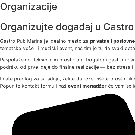
Organizacije
Organizujte događaj u Gastro
Gastro Pub Marina je idealno mesto za
privatne i poslovn
tematsko veče ili muzički event, naš tim je tu da svaki deta
Raspolažemo fleksibilnim prostorom, bogatom gastro i bar 
podršku od prve ideje do finalne realizacije — bez stresa i 
Imate predlog za saradnju, želite da rezervišete prostor il
Popunite kontakt formu i naš
event menadžer
će vam se ja