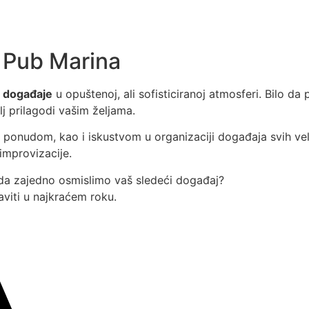
 Pub Marina
e događaje
u opuštenoj, ali sofisticiranoj atmosferi. Bilo da
lj prilagodi vašim željama.
ponudom, kao i iskustvom u organizaciji događaja svih vel
improvizacije.
i da zajedno osmislimo vaš sledeći događaj?
viti u najkraćem roku.