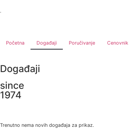
.
Početna
Događaji
Poručivanje
Cenovnik
Događaji
since
1974
Trenutno nema novih događaja za prikaz.