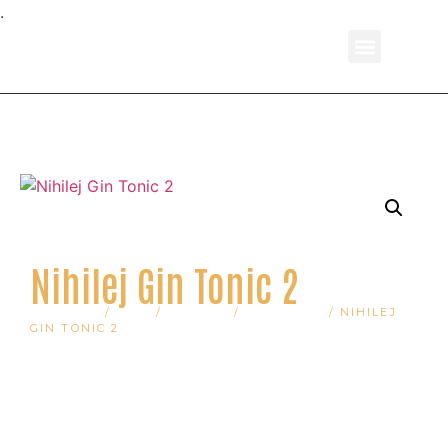
.
*Slika je informativnog karaktera
Nihilej Gin Tonic 2
POČETNA
/
PIĆE
/
KOKTELI
/
CRAFT GIN
/ NIHILEJ
GIN TONIC 2
Opis:
Laconic džin, tonik, garniš
Cena: