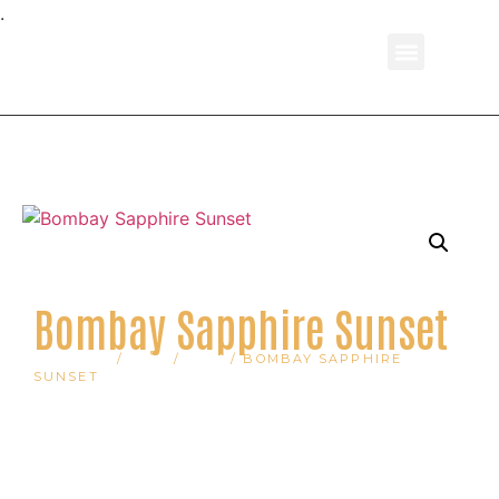
.
*Slika je informativnog karaktera
Bombay Sapphire Sunset
POČETNA
/
PIĆE
/
DŽIN
/ BOMBAY SAPPHIRE
SUNSET
Cena: