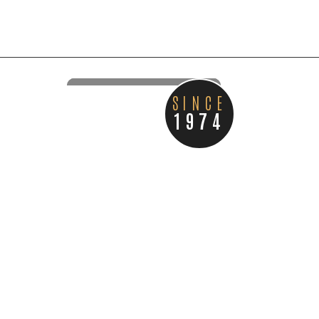
SINCE
1974