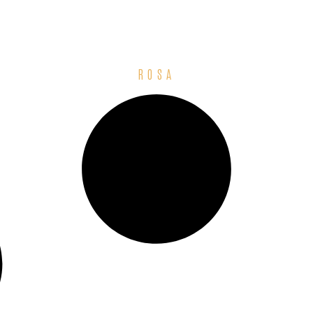
ROSA
229,00
РСД