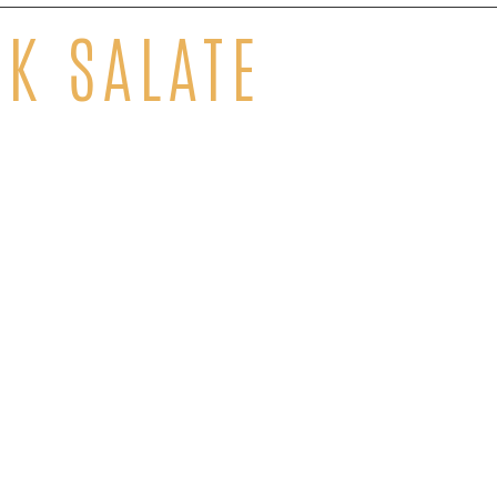
K SALATE